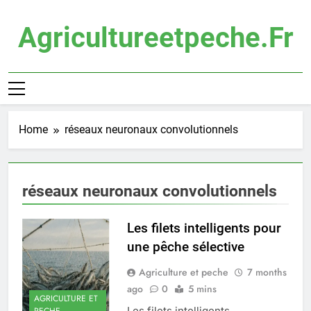
Skip
to
Agricultureetpeche.fr
content
Home
réseaux neuronaux convolutionnels
réseaux neuronaux convolutionnels
Les filets intelligents pour
une pêche sélective
Agriculture et peche
7 months
ago
0
5 mins
AGRICULTURE ET
Les filets intelligents
PECHE