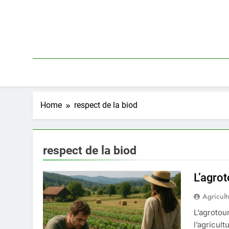
Skip
to
content
Home
respect de la biod
respect de la biod
L’agro
Agricult
L’agrotou
l’agricul