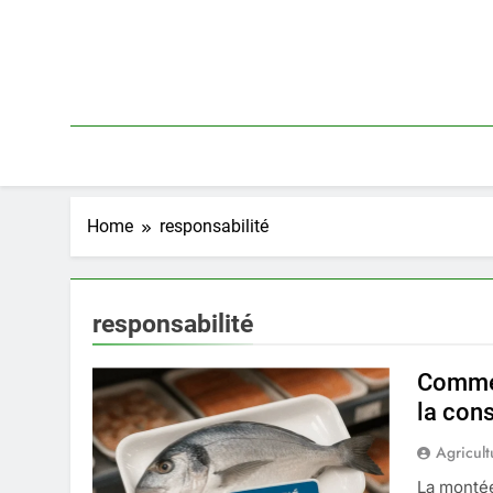
Skip
to
content
Home
responsabilité
responsabilité
Commen
la co
Agricult
La montée