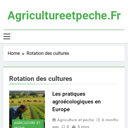
Skip
to
Agricultureetpeche.fr
content
Home
Rotation des cultures
Rotation des cultures
Les pratiques
agroécologiques en
Europe
Agriculture et peche
6 months
AGRICULTURE ET
ago
0
5 mins
PECHE