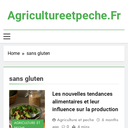
Skip
to
Agricultureetpeche.fr
content
Home
sans gluten
sans gluten
Les nouvelles tendances
alimentaires et leur
influence sur la production
Agriculture et peche
6 months
AGRICULTURE ET
ago
0
4 mins
PECHE