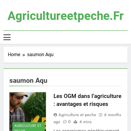
Skip
to
Agricultureetpeche.fr
content
Home
saumon Aqu
saumon Aqu
Les OGM dans l’agriculture
: avantages et risques
Agriculture et peche
6 months
ago
0
4 mins
AGRICULTURE ET
Les organismes génétiquement
PECHE