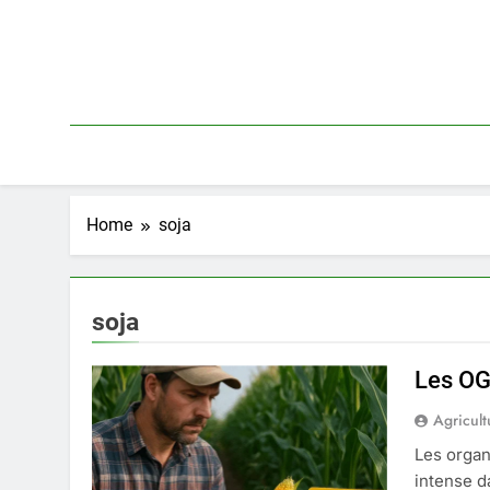
Skip
to
content
Home
soja
soja
Les OG
Agricult
Les orga
intense d