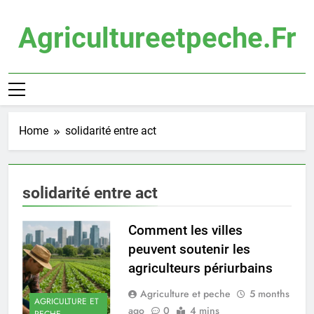
Skip
to
Agricultureetpeche.fr
content
Home
solidarité entre act
solidarité entre act
Comment les villes
peuvent soutenir les
agriculteurs périurbains
Agriculture et peche
5 months
AGRICULTURE ET
ago
0
4 mins
PECHE