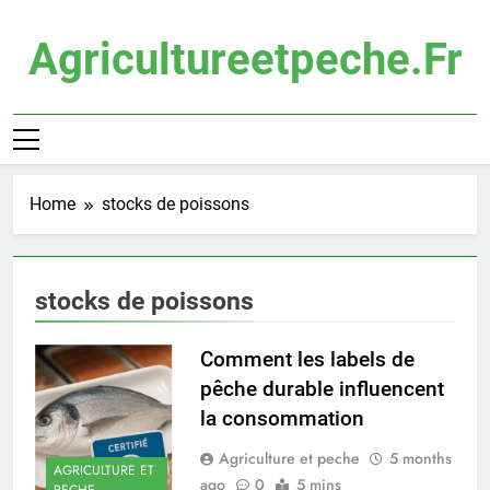
Skip
to
Agricultureetpeche.fr
content
Home
stocks de poissons
stocks de poissons
Comment les labels de
pêche durable influencent
la consommation
Agriculture et peche
5 months
AGRICULTURE ET
ago
0
5 mins
PECHE