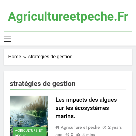
Skip
to
Agricultureetpeche.fr
content
Home
stratégies de gestion
stratégies de gestion
Les impacts des algues
sur les écosystèmes
marins.
Agriculture et peche
2 years
AGRICULTURE ET
ago
0
4 mins
PECHE