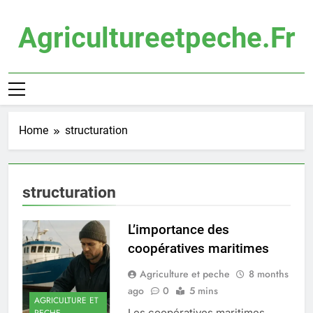
Skip
to
Agricultureetpeche.fr
content
Home
structuration
structuration
L’importance des
coopératives maritimes
Agriculture et peche
8 months
ago
0
5 mins
AGRICULTURE ET
Les coopératives maritimes
PECHE