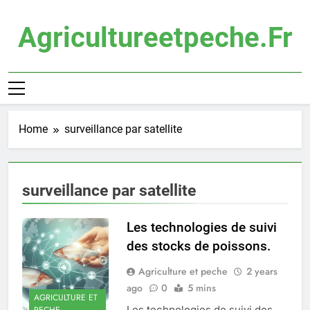
Skip
to
Agricultureetpeche.fr
content
Home
surveillance par satellite
surveillance par satellite
Les technologies de suivi
des stocks de poissons.
Agriculture et peche
2 years
ago
0
5 mins
AGRICULTURE ET
Les technologies de suivi des
PECHE