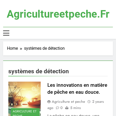
Skip
to
Agricultureetpeche.fr
content
Home
systèmes de détection
systèmes de détection
Les innovations en matière
de pêche en eau douce.
Agriculture et peche
2 years
ago
0
5 mins
AGRICULTURE ET
La pêche en eau douce, une
PECHE