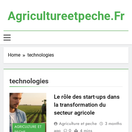
Skip
to
Agricultureetpeche.fr
content
Home
technologies
technologies
Le rôle des start-ups dans
la transformation du
secteur agricole
Agriculture et peche
3 months
AGRICULTURE ET
ago
0
4 mins
PECHE