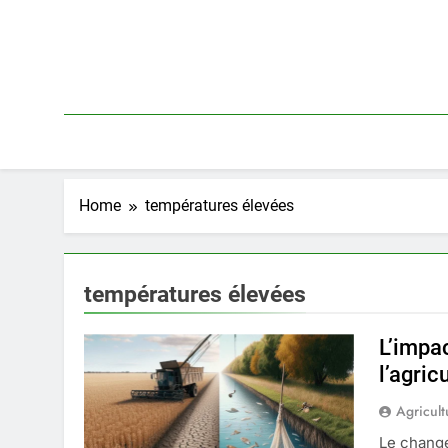
Skip
to
content
Home
températures élevées
températures élevées
L’impa
l’agric
Agricult
Le change