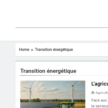
Skip
to
content
Home
Transition énergétique
Transition énergétique
L’agric
Agricult
Face aux 
le secteur