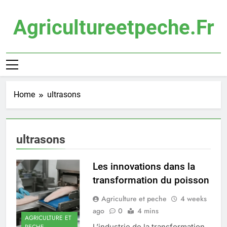
Skip
to
Agricultureetpeche.fr
content
Home
ultrasons
ultrasons
Les innovations dans la
transformation du poisson
Agriculture et peche
4 weeks
ago
0
4 mins
AGRICULTURE ET
L’industrie de la transformation
PECHE