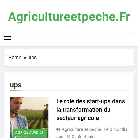
Skip
to
Agricultureetpeche.fr
content
Home
ups
ups
Le rôle des start-ups dans
la transformation du
secteur agricole
Agriculture et peche
3 months
AGRICULTURE ET
ago
0
4 mins
PECHE