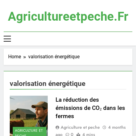
Skip
to
Agricultureetpeche.fr
content
Home
valorisation énergétique
valorisation énergétique
La réduction des
émissions de CO₂ dans les
fermes
Agriculture et peche
4 months
AGRICULTURE ET
ago
0
4 mins
PECHE