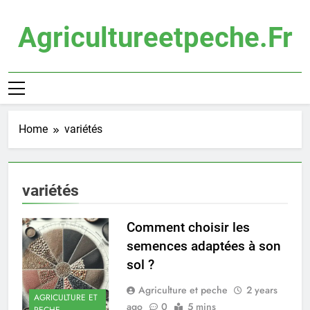
Skip
to
Agricultureetpeche.fr
content
Home
variétés
variétés
Comment choisir les
semences adaptées à son
sol ?
Agriculture et peche
2 years
AGRICULTURE ET
ago
0
5 mins
PECHE