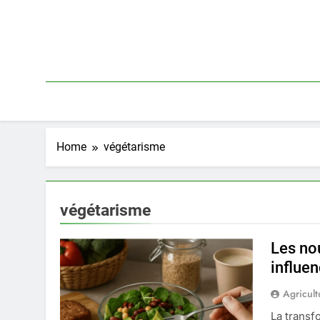
Skip
to
content
Home
végétarisme
végétarisme
Les no
influen
Agricult
La transf