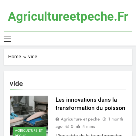
Skip
to
Agricultureetpeche.fr
content
Home
vide
vide
Les innovations dans la
transformation du poisson
Agriculture et peche
1 month
ago
0
4 mins
AGRICULTURE ET
L’industrie de la transformation
PECHE