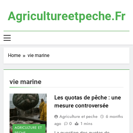
Skip
to
Agricultureetpeche.fr
content
Home
vie marine
vie marine
Les quotas de pêche : une
mesure controversée
Agriculture et peche
6 months
ago
0
1 mins
AGRICULTURE ET
La question des quotas de
PECHE