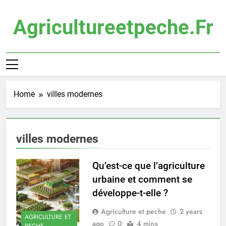
Skip
to
Agricultureetpeche.fr
content
Home
villes modernes
villes modernes
Qu’est-ce que l’agriculture
urbaine et comment se
développe-t-elle ?
Agriculture et peche
2 years
AGRICULTURE ET
ago
0
4 mins
PECHE