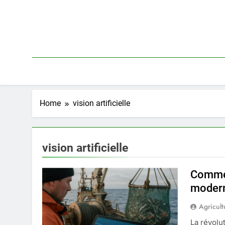
Skip
to
content
Home
vision artificielle
vision artificielle
Comment
moder
Agricult
La révolu