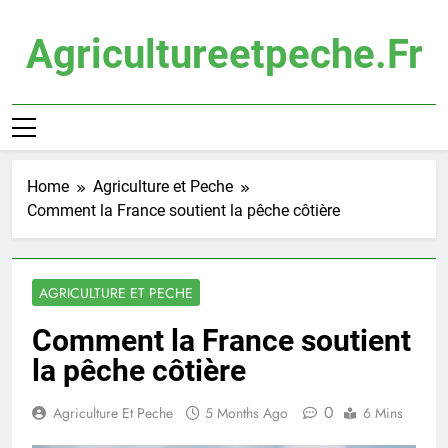
Skip
to
Agricultureetpeche.fr
content
Home
Agriculture et Peche
Comment la France soutient la pêche côtière
AGRICULTURE ET PECHE
Comment la France soutient
la pêche côtière
0
Agriculture Et Peche
5 Months Ago
6 Mins