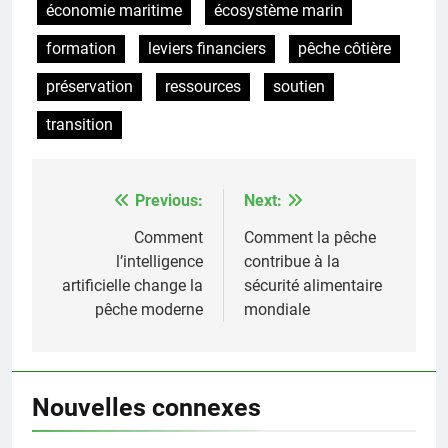
économie maritime
écosystème marin
formation
leviers financiers
pêche côtière
préservation
ressources
soutien
transition
Previous:
Next:
Post
navigation
Comment
Comment la pêche
l’intelligence
contribue à la
artificielle change la
sécurité alimentaire
pêche moderne
mondiale
Nouvelles connexes