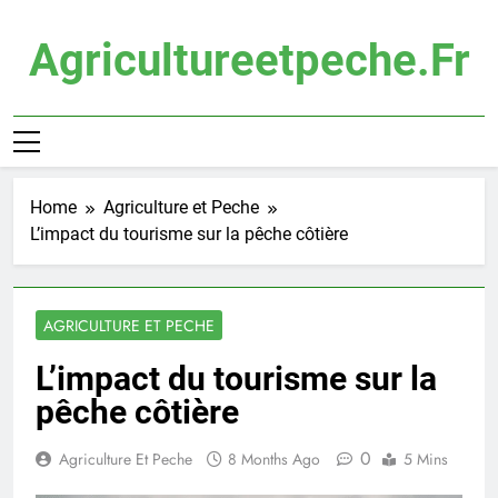
Skip
to
Agricultureetpeche.fr
content
Home
Agriculture et Peche
L’impact du tourisme sur la pêche côtière
AGRICULTURE ET PECHE
L’impact du tourisme sur la
pêche côtière
0
Agriculture Et Peche
8 Months Ago
5 Mins