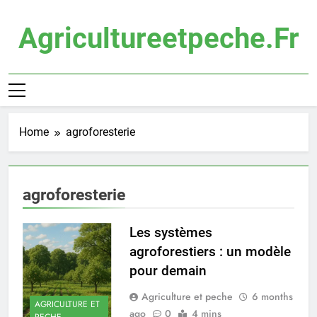
Skip
to
Agricultureetpeche.fr
content
Home
agroforesterie
agroforesterie
Les systèmes
agroforestiers : un modèle
pour demain
Agriculture et peche
6 months
AGRICULTURE ET
ago
0
4 mins
PECHE