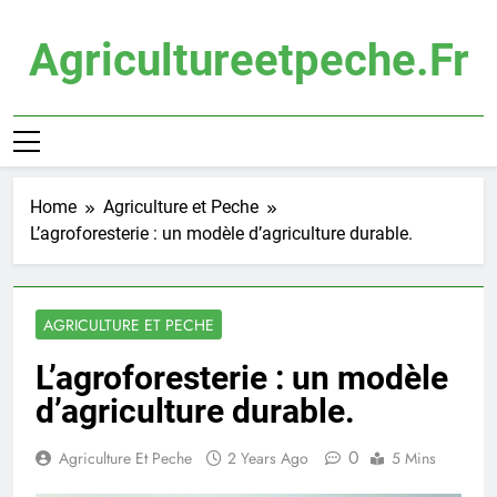
Skip
to
Agricultureetpeche.fr
content
Home
Agriculture et Peche
L’agroforesterie : un modèle d’agriculture durable.
AGRICULTURE ET PECHE
L’agroforesterie : un modèle
d’agriculture durable.
0
Agriculture Et Peche
2 Years Ago
5 Mins