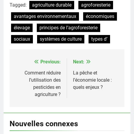
Tagged:
agriculture durable
agroforesterie
avantages environnementaux
économiques
élevage
principes de l’agroforesterie
sociaux
systèmes de culture
types d’
Previous:
Next:
Post
navigation
Comment réduire
La pêche et
l’utilisation des
l’économie locale :
pesticides en
quels enjeux ?
agriculture ?
Nouvelles connexes