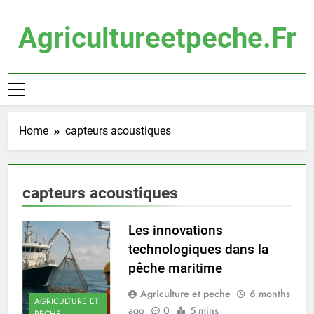
Skip
to
Agricultureetpeche.fr
content
Home
capteurs acoustiques
capteurs acoustiques
Les innovations
technologiques dans la
pêche maritime
Agriculture et peche
6 months
AGRICULTURE ET
ago
0
5 mins
PECHE