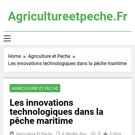
Skip
to
Agricultureetpeche.fr
content
Home
Agriculture et Peche
Les innovations technologiques dans la pêche maritime
AGRICULTURE ET PECHE
Les innovations
technologiques dans la
pêche maritime
0
Agriculture Et Peche
6 Months Ago
5 Mins