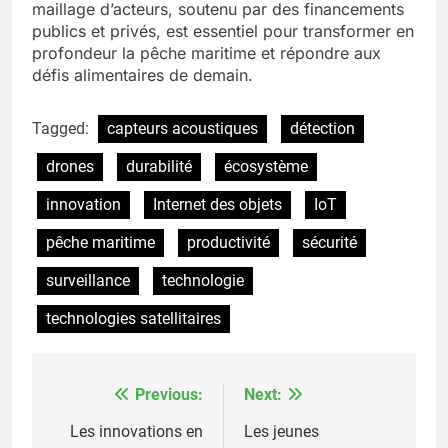
maillage d’acteurs, soutenu par des financements
publics et privés, est essentiel pour transformer en
profondeur la pêche maritime et répondre aux
défis alimentaires de demain.
Tagged:
capteurs acoustiques
détection
drones
durabilité
écosystème
innovation
Internet des objets
IoT
pêche maritime
productivité
sécurité
surveillance
technologie
technologies satellitaires
Previous:
Next:
Post
navigation
Les innovations en
Les jeunes