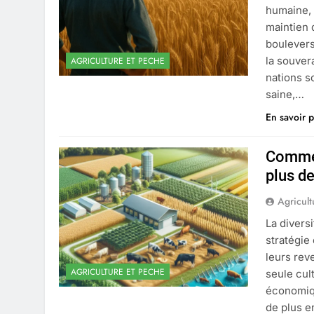
humaine, 
maintien 
boulevers
la souver
AGRICULTURE ET PECHE
nations s
saine,…
En savoir p
Commen
plus d
Agricult
La divers
stratégie
leurs rev
AGRICULTURE ET PECHE
seule cul
économiqu
de plus e