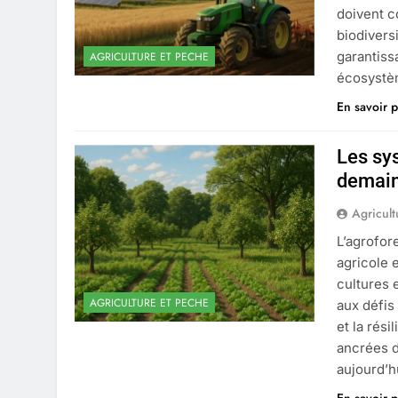
doivent c
biodivers
garantiss
AGRICULTURE ET PECHE
écosystèm
En savoir p
Les sy
demai
Agricult
L’agrofor
agricole 
cultures 
AGRICULTURE ET PECHE
aux défis
et la rési
ancrées d
aujourd’