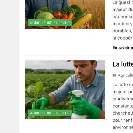
La questi
majeur du
économiqu
AGRICULTURE ET PECHE
maritime,
durables, 
la coopér
En savoir p
La lutt
Agricult
La lutte 
majeur po
biodivers
constant
chercheur
AGRICULTURE ET PECHE
pour renf
environn