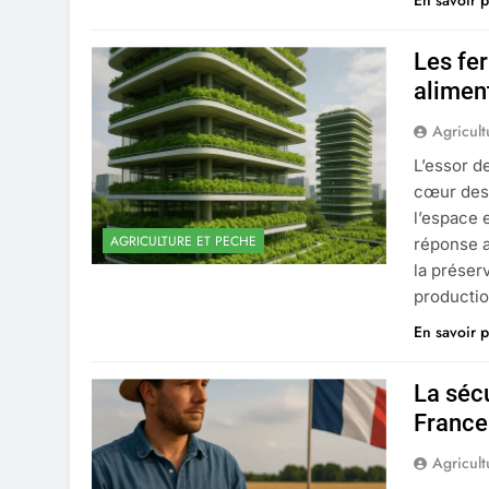
En savoir p
Les fer
alimen
Agricult
L’essor d
cœur des 
l’espace 
AGRICULTURE ET PECHE
réponse a
la préser
productio
En savoir p
La sécu
France
Agricult