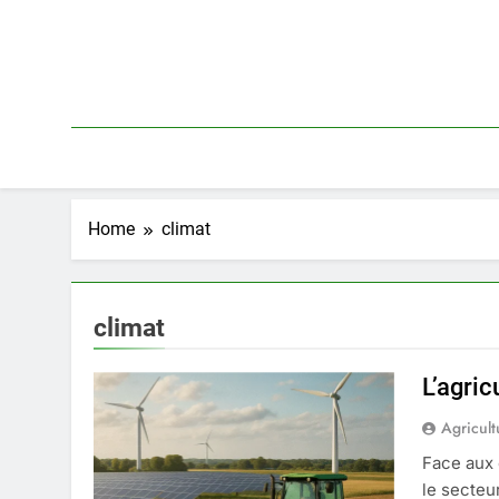
Skip
to
content
Home
climat
climat
L’agric
Agricult
Face aux 
le secteur