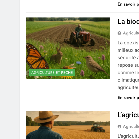
En savoir p
La bio
Agricult
La coexis
milieux a
sécurité a
repose su
comme lev
AGRICULTURE ET PECHE
climatiqu
agriculte
En savoir p
L’agric
Agricult
L’agricul