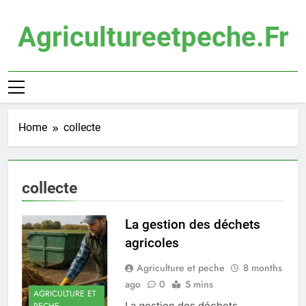
Skip
to
Agricultureetpeche.fr
content
Home
collecte
collecte
La gestion des déchets
agricoles
Agriculture et peche
8 months
ago
0
5 mins
AGRICULTURE ET
La gestion des déchets
PECHE