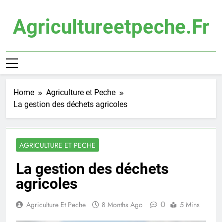
Skip
to
Agricultureetpeche.fr
content
Home
Agriculture et Peche
La gestion des déchets agricoles
AGRICULTURE ET PECHE
La gestion des déchets
agricoles
0
Agriculture Et Peche
8 Months Ago
5 Mins