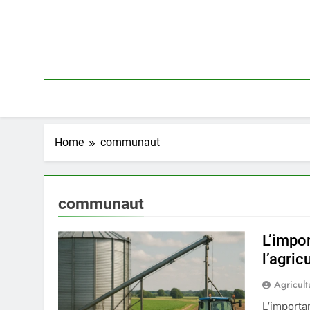
Skip
to
content
Home
communaut
communaut
L’impo
l’agric
Agricult
L’importa