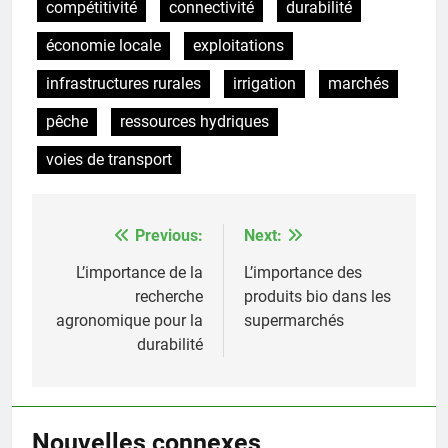
compétitivité
connectivité
durabilité
économie locale
exploitations
infrastructures rurales
irrigation
marchés
pêche
ressources hydriques
voies de transport
Previous:
Next:
Post
navigation
L’importance de la
L’importance des
recherche
produits bio dans les
agronomique pour la
supermarchés
durabilité
Nouvelles connexes