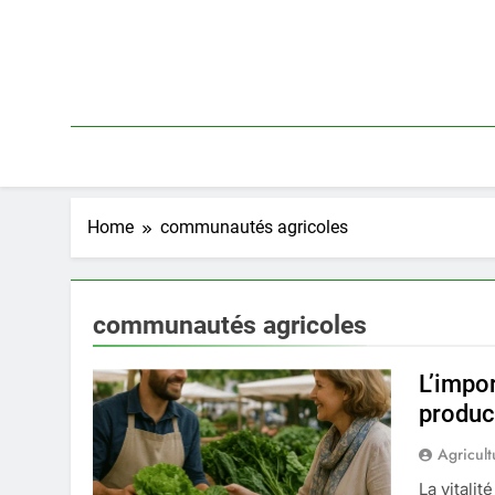
Skip
to
content
Home
communautés agricoles
communautés agricoles
L’impo
produc
Agricult
La vitali