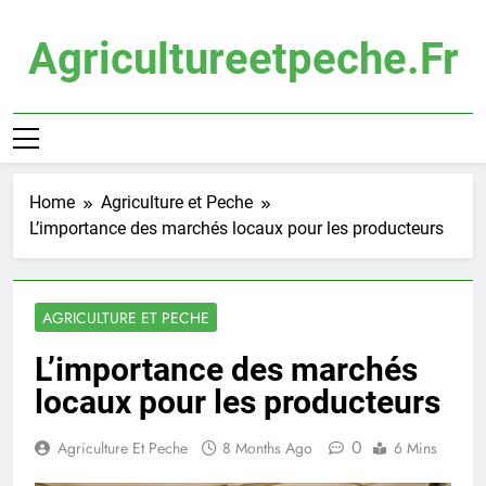
Skip
to
Agricultureetpeche.fr
content
Home
Agriculture et Peche
L’importance des marchés locaux pour les producteurs
AGRICULTURE ET PECHE
L’importance des marchés
locaux pour les producteurs
0
Agriculture Et Peche
8 Months Ago
6 Mins