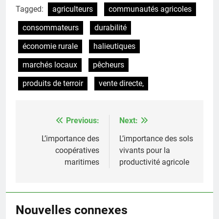
Tagged:
agriculteurs
communautés agricoles
consommateurs
durabilité
économie rurale
halieutiques
marchés locaux
pêcheurs
produits de terroir
vente directe,
Previous:
Next:
Post
navigation
L’importance des
L’importance des sols
coopératives
vivants pour la
maritimes
productivité agricole
Nouvelles connexes