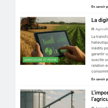
En savoir p
La dig
Agricult
La transf
halieutiq
inédits p
garantir 
suscite u
AGRICULTURE ET PECHE
relation 
consomma
En savoir p
L’impo
l’agric