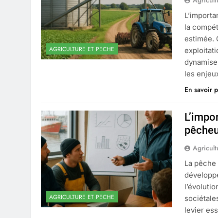
Agricult
L’importa
la compéti
estimée. 
AGRICULTURE ET PECHE
exploitati
dynamisen
les enjeu
En savoir p
L’impo
pêcheu
Agricult
La pêche 
développe
l’évoluti
AGRICULTURE ET PECHE
sociétale
levier ess