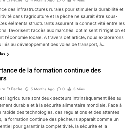
ure Et Peche
4 Months Ago
0
4 Mins
nce des infrastructures rurales pour stimuler la durabilité et
tivité dans l’agriculture et la pêche ne saurait être sous-
Ces éléments structurants assurent la connectivité entre les
ons, favorisent l’accès aux marchés, optimisent l’irrigation et
t l’économie locale. À travers cet article, nous explorerons
x liés au développement des voies de transport, à…
lus
rtance de la formation continue des
rs
ure Et Peche
5 Months Ago
0
5 Mins
et l’agriculture sont deux secteurs intrinsèquement liés au
ment durable et à la sécurité alimentaire mondiale. Face à
on rapide des technologies, des régulations et des attentes
s, la formation continue des pêcheurs apparaît comme un
entiel pour garantir la compétitivité, la sécurité et la