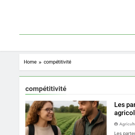
Skip
to
content
Home
compétitivité
compétitivité
Les par
agrico
Agricult
Les parte