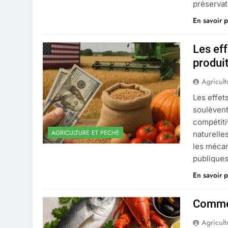
préservat
En savoir p
Les ef
produi
Agricult
Les effet
soulèvent
compétiti
AGRICULTURE ET PECHE
naturelle
les mécan
publiques
En savoir p
Commen
Agricult