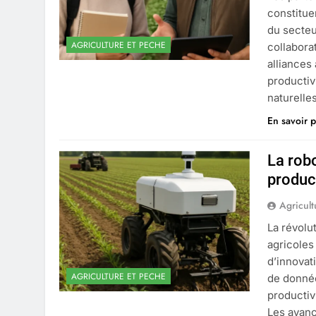
constitue
du secteu
AGRICULTURE ET PECHE
collabora
alliances
productiv
naturelle
En savoir p
La robo
produc
Agricult
La révolu
agricoles
d’innovat
AGRICULTURE ET PECHE
de donnée
productivi
Les avanc