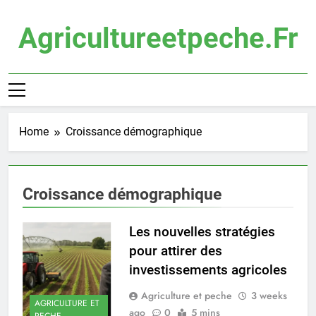
Skip
to
Agricultureetpeche.fr
content
Home
Croissance démographique
Croissance démographique
Les nouvelles stratégies
pour attirer des
investissements agricoles
Agriculture et peche
3 weeks
AGRICULTURE ET
ago
0
5 mins
PECHE