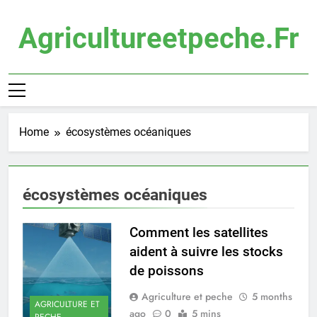
Skip
to
Agricultureetpeche.fr
content
Home
écosystèmes océaniques
écosystèmes océaniques
Comment les satellites
aident à suivre les stocks
de poissons
Agriculture et peche
5 months
AGRICULTURE ET
ago
0
5 mins
PECHE