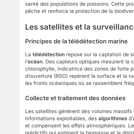
santé des populations de poissons. Cette prog
pêche et renforce la protection de la biodiver
Les satellites et la surveilla
Principes de la télédétection marine
La
télédétection
repose sur la captation de s
l’
océan
. Des capteurs optiques mesurent la c
chlorophylle, indicatrice des zones de forte 
d’ouverture (RSO) repèrent la surface et la ru
les fronts océaniques où se rassemblent fr
Collecte et traitement des données
Les satellites génèrent des volumes massifs 
informations exploitables, des
algorithmes
d’
et compensent les effets atmosphériques. L
prédictifs qui estiment la biomasse et la dis