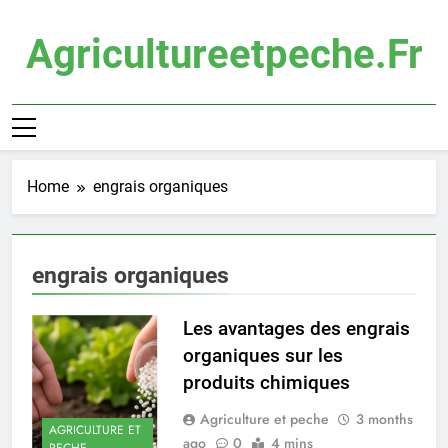
Skip
to
Agricultureetpeche.fr
content
Home
engrais organiques
engrais organiques
Les avantages des engrais
organiques sur les
produits chimiques
Agriculture et peche
3 months
AGRICULTURE ET
ago
0
4 mins
PECHE