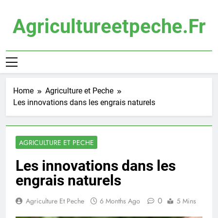
Skip
to
Agricultureetpeche.fr
content
Home
Agriculture et Peche
Les innovations dans les engrais naturels
AGRICULTURE ET PECHE
Les innovations dans les
engrais naturels
0
Agriculture Et Peche
6 Months Ago
5 Mins