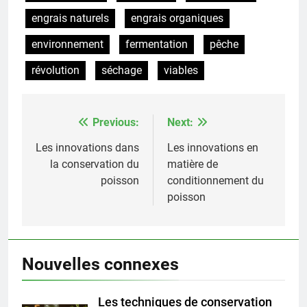
engrais naturels
engrais organiques
environnement
fermentation
pêche
révolution
séchage
viables
Previous:
Next:
Post
navigation
Les innovations dans
Les innovations en
la conservation du
matière de
poisson
conditionnement du
poisson
Nouvelles connexes
Les techniques de conservation