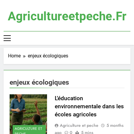
Skip
to
Agricultureetpeche.fr
content
Home
enjeux écologiques
enjeux écologiques
L’éducation
environnementale dans les
écoles agricoles
Agriculture et peche
5 months
AGRICULTURE ET
ago
0
5 mins
PECHE