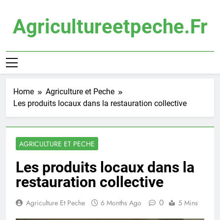
Skip
to
Agricultureetpeche.fr
content
Home
Agriculture et Peche
Les produits locaux dans la restauration collective
AGRICULTURE ET PECHE
Les produits locaux dans la
restauration collective
0
Agriculture Et Peche
6 Months Ago
5 Mins