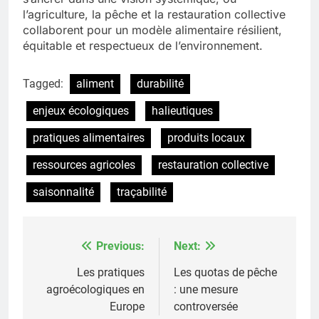
l’agriculture, la pêche et la restauration collective
collaborent pour un modèle alimentaire résilient,
équitable et respectueux de l’environnement.
Tagged:
aliment
durabilité
enjeux écologiques
halieutiques
pratiques alimentaires
produits locaux
ressources agricoles
restauration collective
saisonnalité
traçabilité
Previous:
Next:
Post
navigation
Les pratiques
Les quotas de pêche
agroécologiques en
: une mesure
Europe
controversée