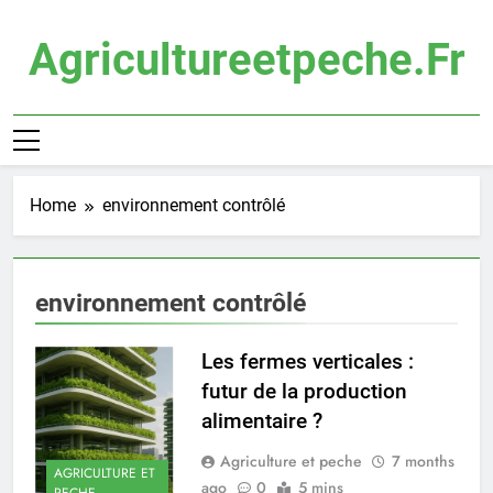
Skip
to
Agricultureetpeche.fr
content
Home
environnement contrôlé
environnement contrôlé
Les fermes verticales :
futur de la production
alimentaire ?
Agriculture et peche
7 months
AGRICULTURE ET
ago
0
5 mins
PECHE