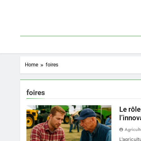
Skip
to
content
Home
foires
foires
Le rôle
l’innov
Agricult
L’agricul