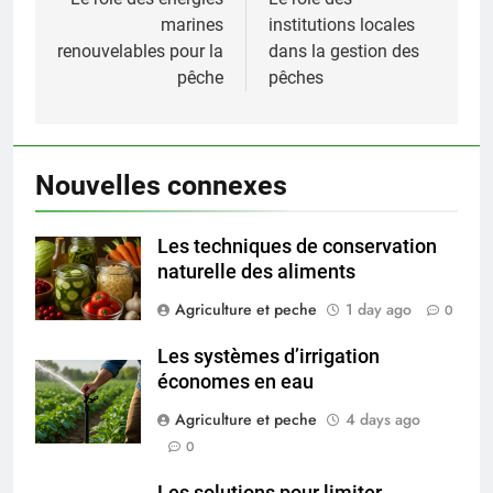
navigation
marines
institutions locales
renouvelables pour la
dans la gestion des
pêche
pêches
Nouvelles connexes
Les techniques de conservation
naturelle des aliments
Agriculture et peche
1 day ago
0
Les systèmes d’irrigation
économes en eau
Agriculture et peche
4 days ago
0
Les solutions pour limiter