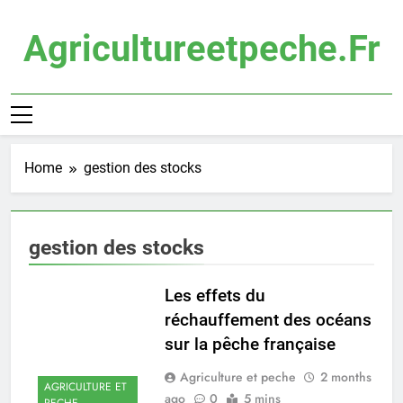
Skip
to
Agricultureetpeche.fr
content
Home
gestion des stocks
gestion des stocks
Les effets du
réchauffement des océans
sur la pêche française
Agriculture et peche
2 months
AGRICULTURE ET
ago
0
5 mins
PECHE